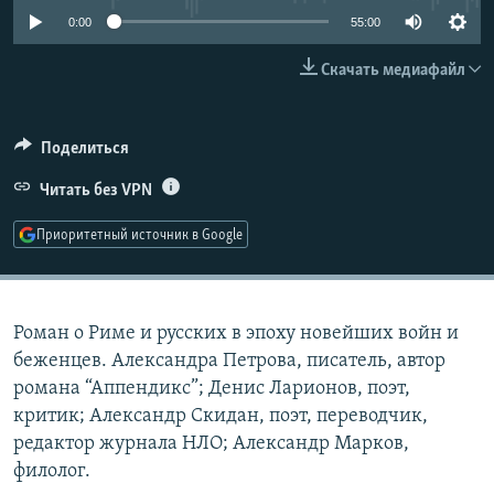
РАСПИСАНИЕ ВЕЩАНИЯ
0:00
55:00
ПОДПИШИТЕСЬ НА РАССЫЛКУ
Скачать медиафайл
СОЦИАЛЬНЫЕ СЕТИ
Поделиться
Читать без VPN
Приоритетный источник в Google
Все сайты РСЕ/РС
Роман о Риме и русских в эпоху новейших войн и
беженцев. Александра Петрова, писатель, автор
романа “Аппендикс”; Денис Ларионов, поэт,
критик; Александр Скидан, поэт, переводчик,
редактор журнала НЛО; Александр Марков,
филолог.