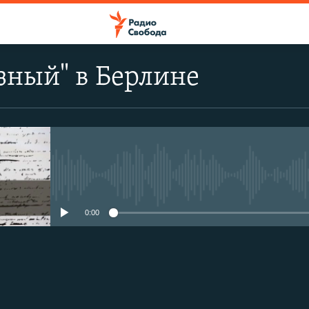
зный" в Берлине
No media source currently avail
0:00