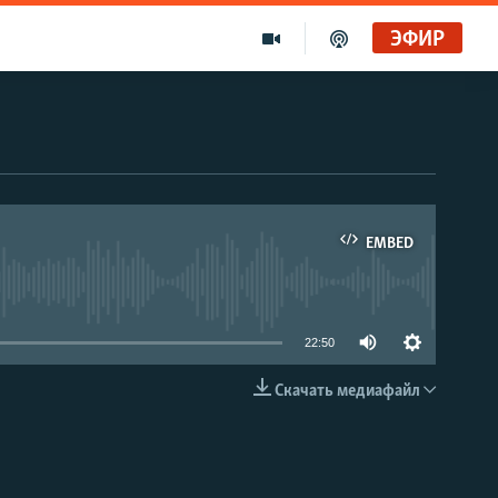
ЭФИР
Золотой запас Свободы. Голоса и темы XX века на архивных пленках. Дом поэта
Радио Свобода
Ищет виноватых?
EMBED
Радио Свобода Live
able
22:50
Скачать медиафайл
EMBED