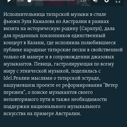
0:00
2:27
РАСПИСАНИЕ ВЕЩАНИЯ
Исполнительница татарской музыки в стиле
ПОДПИШИТЕСЬ НА РАССЫЛКУ
фьюжн Зуля Камалова из Австралии в рамках
визита на историческую родину (Сарапул), дала
СОЦИАЛЬНЫЕ СЕТИ
для преданных поклонников единственный
концерт в Казани, где исполнила полюбившиеся
публике народные татарские песни в свойственной
только ей манере и в сопровождении джазовых
музыкантов. Певица, гастролирующая по всему
Все сайты РСЕ/РС
миру с этнической музыкой, поделилась с
Idel.Реалии мыслями о татарской эстраде,
нашумевшем проекте ее реформирования "Ветер
перемен", о поиске музыкантов своего
неповторимого пути и также необходимости
поддержки национального музыкального
искусства на примере Австралии.