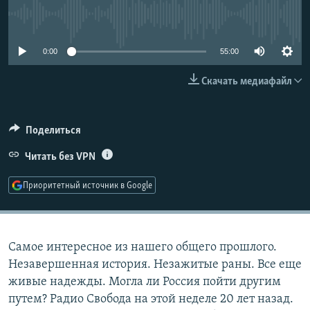
РАСПИСАНИЕ ВЕЩАНИЯ
No media source currently available
ПОДПИШИТЕСЬ НА РАССЫЛКУ
0:00
55:00
СОЦИАЛЬНЫЕ СЕТИ
Скачать медиафайл
Поделиться
Читать без VPN
Все сайты РСЕ/РС
Приоритетный источник в Google
Самое интересное из нашего общего прошлого.
Незавершенная история. Незажитые раны. Все еще
живые надежды. Могла ли Россия пойти другим
путем? Радио Свобода на этой неделе 20 лет назад.