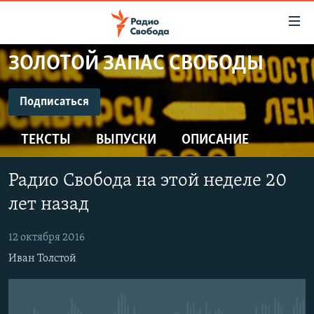
Ссылки
для
упрощенного
ЗОЛОТОЙ ЗАПАС СВОБОДЫ
ПРОГРАММЫ
доступа
ПОДКАСТЫ
Подписаться
Вернуться
к
ПОДПИСАТЬСЯ
АВТОРСКИЕ ПРОЕКТЫ
основному
ТЕКСТЫ
ВЫПУСКИ
ОПИСАНИЕ
ЦИТАТЫ СВОБОДЫ
содержанию
CastBox
Вернутся
МНЕНИЯ
Радио Свобода на этой неделе 20
к
КУЛЬТУРА
лет назад
главной
Подписаться
навигации
IDEL.РЕАЛИИ
12 октября 2016
Вернутся
КАВКАЗ.РЕАЛИИ
Иван Толстой
к
СЕВЕР.РЕАЛИИ
поиску
СИБИРЬ.РЕАЛИИ