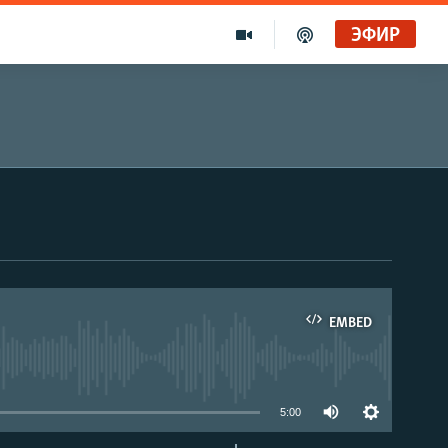
ЭФИР
EMBED
able
5:00