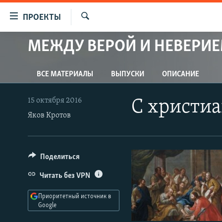
Ссылки
ПРОЕКТЫ
для
Искать
упрощенного
МЕЖДУ ВЕРОЙ И НЕВЕРИ
ПРОГРАММЫ
доступа
ПОДКАСТЫ
Вернуться
ВСЕ МАТЕРИАЛЫ
ВЫПУСКИ
ОПИСАНИЕ
АВТОРСКИЕ ПРОЕКТЫ
к
основному
ЦИТАТЫ СВОБОДЫ
15 октября 2016
С христиа
содержанию
Яков Кротов
МНЕНИЯ
Вернутся
КУЛЬТУРА
к
главной
IDEL.РЕАЛИИ
Поделиться
навигации
КАВКАЗ.РЕАЛИИ
Вернутся
Читать без VPN
к
СЕВЕР.РЕАЛИИ
поиску
Приоритетный источник в
СИБИРЬ.РЕАЛИИ
Google