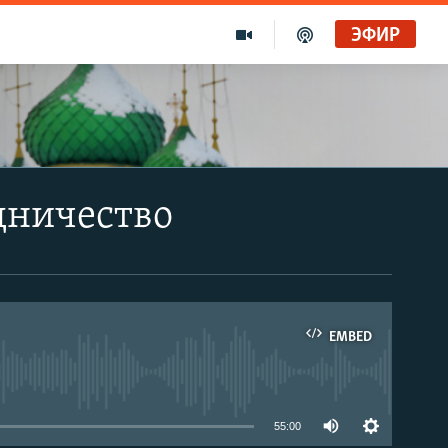
ЭФИР
дничество
EMBED
able
55:00