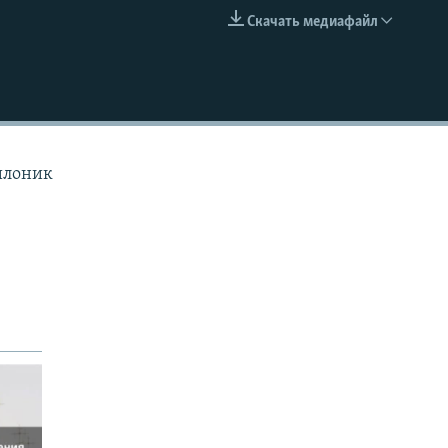
Скачать медиафайл
EMBED
Филоник