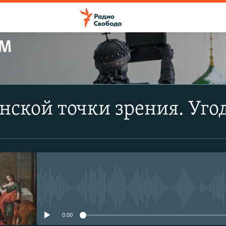
ЕМ
нской точки зрения. Уго
No media source currently avail
0:00