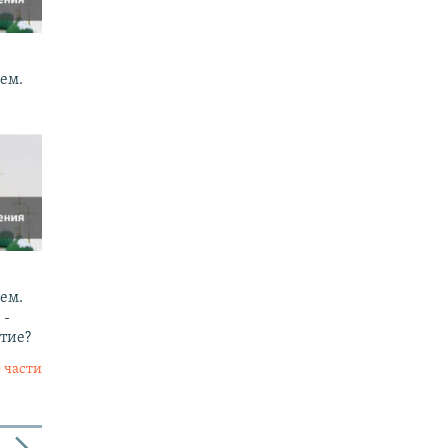
ем.
ем.
 -
тие?
 части