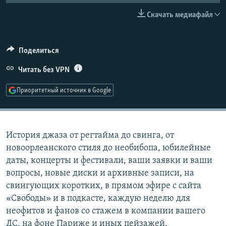
РАСПИСАНИЕ ВЕЩАНИЯ
Скачать медиафайл
ПОДПИШИТЕСЬ НА РАССЫЛКУ
Поделиться
СОЦИАЛЬНЫЕ СЕТИ
Читать без VPN
Приоритетный источник в Google
Все сайты РСЕ/РС
История джаза от регтайма до свинга, от
новоорлеанского стиля до необибопа, юбилейные
даты, концерты и фестивали, ваши заявки и ваши
вопросы, новые диски и архивные записи, на
свингующих коротких, в прямом эфире с сайта
«Свободы» и в подкасте, каждую неделю для
неофитов и фанов со стажем в компании вашего
ДС, на фоне Париже и иных пейзажей.