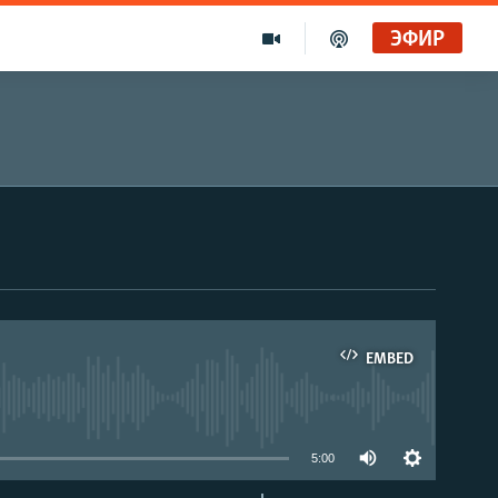
ЭФИР
EMBED
able
5:00