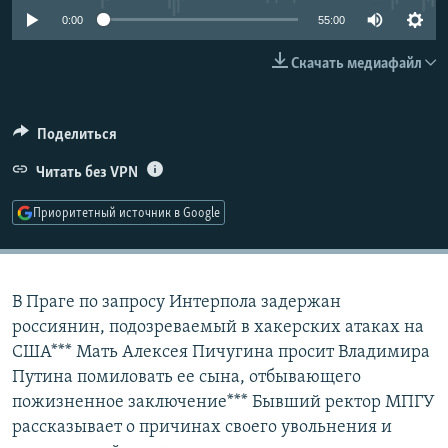
РАСПИСАНИЕ ВЕЩАНИЯ
0:00
55:00
ПОДПИШИТЕСЬ НА РАССЫЛКУ
Скачать медиафайл
СОЦИАЛЬНЫЕ СЕТИ
Поделиться
Читать без VPN
Приоритетный источник в Google
Все сайты РСЕ/РС
В Праге по запросу Интерпола задержан
россиянин, подозреваемый в хакерских атаках на
США*** Мать Алексея Пичугина просит Владимира
Путина помиловать ее сына, отбывающего
пожизненное заключение*** Бывший ректор МПГУ
рассказывает о причинах своего увольнения и