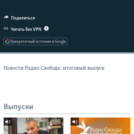
РАСПИСАНИЕ ВЕЩАНИЯ
ПОДПИШИТЕСЬ НА РАССЫЛКУ
Поделиться
Читать без VPN
СОЦИАЛЬНЫЕ СЕТИ
Приоритетный источник в Google
Новости Радио Свобода: итоговый выпуск
Все сайты РСЕ/РС
Выпуски