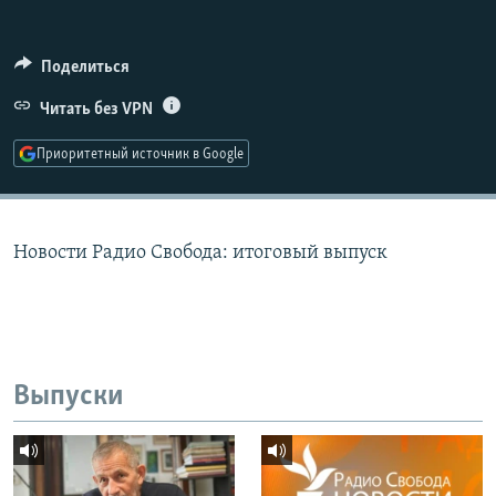
РАСПИСАНИЕ ВЕЩАНИЯ
ПОДПИШИТЕСЬ НА РАССЫЛКУ
Поделиться
Читать без VPN
СОЦИАЛЬНЫЕ СЕТИ
Приоритетный источник в Google
Новости Радио Свобода: итоговый выпуск
Все сайты РСЕ/РС
Выпуски