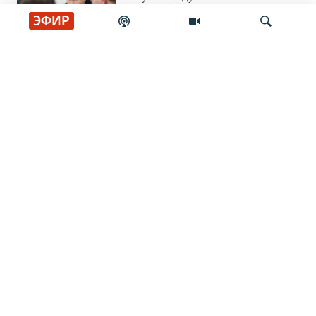
ЭФИР
ЛИЦОМ К СОБЫТИЮ
Партия номер два
Искать
ЛИЦОМ К СОБЫТИЮ
Путин пасует
ЛИЦОМ К СОБЫТИЮ
Невоенное дело
ГРАНИ ВРЕМЕНИ
Андрей Зубов: "Россияне считают
советскую власть своей"