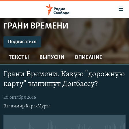
Ссылки
для
упрощенного
ГРАНИ ВРЕМЕНИ
ПРОГРАММЫ
доступа
ПОДКАСТЫ
Подписаться
Вернуться
к
ПОДПИСАТЬСЯ
АВТОРСКИЕ ПРОЕКТЫ
основному
ТЕКСТЫ
ВЫПУСКИ
ОПИСАНИЕ
ЦИТАТЫ СВОБОДЫ
содержанию
Spotify
Вернутся
МНЕНИЯ
Грани Времени. Какую "дорожную
к
КУЛЬТУРА
карту" выпишут Донбассу?
главной
CastBox
навигации
IDEL.РЕАЛИИ
20 октября 2016
Вернутся
КАВКАЗ.РЕАЛИИ
Подписаться
Владимир Кара-Мурза
к
СЕВЕР.РЕАЛИИ
поиску
СИБИРЬ.РЕАЛИИ