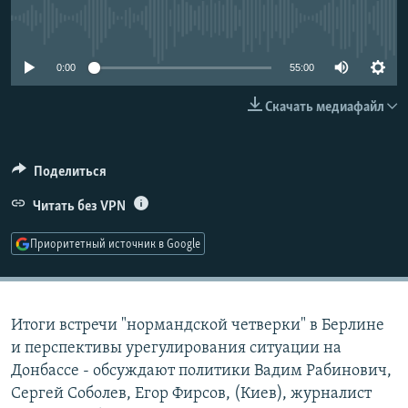
РАСПИСАНИЕ ВЕЩАНИЯ
No media source currently available
ПОДПИШИТЕСЬ НА РАССЫЛКУ
0:00
55:00
СОЦИАЛЬНЫЕ СЕТИ
Скачать медиафайл
Поделиться
Читать без VPN
Все сайты РСЕ/РС
Приоритетный источник в Google
Итоги встречи "нормандской четверки" в Берлине
и перспективы урегулирования ситуации на
Донбассе - обсуждают политики Вадим Рабинович,
Сергей Соболев, Егор Фирсов, (Киев), журналист