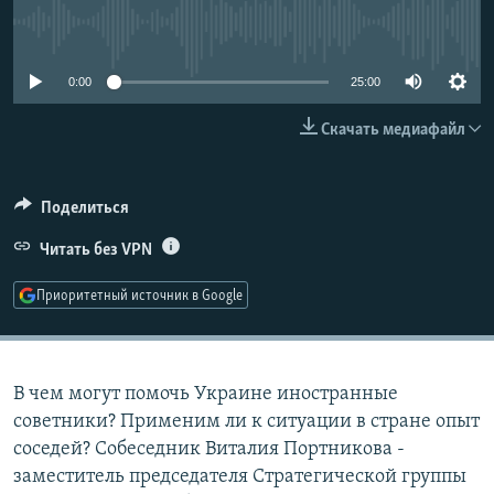
РАСПИСАНИЕ ВЕЩАНИЯ
No media source currently available
ПОДПИШИТЕСЬ НА РАССЫЛКУ
0:00
25:00
СОЦИАЛЬНЫЕ СЕТИ
Скачать медиафайл
Поделиться
Читать без VPN
Все сайты РСЕ/РС
Приоритетный источник в Google
В чем могут помочь Украине иностранные
советники? Применим ли к ситуации в стране опыт
соседей? Собеседник Виталия Портникова -
заместитель председателя Стратегической группы