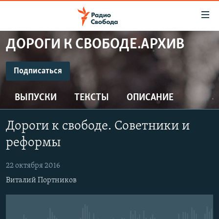
Ссылки
для
упрощенного
ДОРОГИ К СВОБОДЕ.АРХИВ
ПРОГРАММЫ
доступа
ПОДКАСТЫ
Подписаться
Вернуться
к
ПОДПИСАТЬСЯ
АВТОРСКИЕ ПРОЕКТЫ
основному
ВЫПУСКИ
ТЕКСТЫ
ОПИСАНИЕ
ЦИТАТЫ СВОБОДЫ
содержанию
CastBox
Вернутся
МНЕНИЯ
Дороги к свободе. Советники и
к
КУЛЬТУРА
реформы
главной
Подписаться
навигации
IDEL.РЕАЛИИ
22 октября 2016
Вернутся
КАВКАЗ.РЕАЛИИ
Виталий Портников
к
СЕВЕР.РЕАЛИИ
поиску
СИБИРЬ.РЕАЛИИ