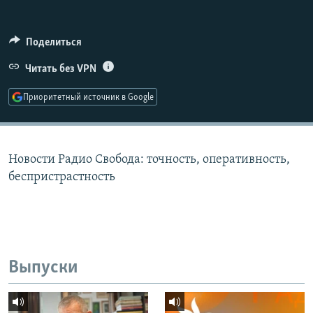
РАСПИСАНИЕ ВЕЩАНИЯ
ПОДПИШИТЕСЬ НА РАССЫЛКУ
Поделиться
Читать без VPN
СОЦИАЛЬНЫЕ СЕТИ
Приоритетный источник в Google
Новости Радио Свобода: точность, оперативность,
Все сайты РСЕ/РС
беспристрастность
Выпуски