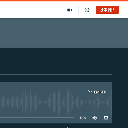
ЭФИР
EMBED
able
5:00