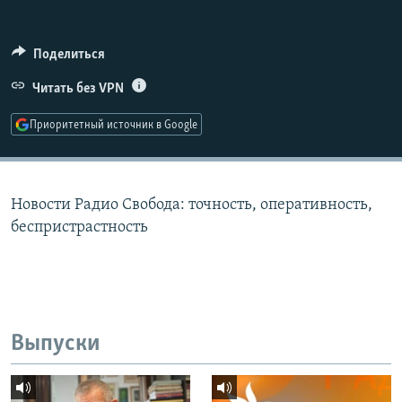
РАСПИСАНИЕ ВЕЩАНИЯ
ПОДПИШИТЕСЬ НА РАССЫЛКУ
Поделиться
Читать без VPN
СОЦИАЛЬНЫЕ СЕТИ
Приоритетный источник в Google
Новости Радио Свобода: точность, оперативность,
Все сайты РСЕ/РС
беспристрастность
Выпуски