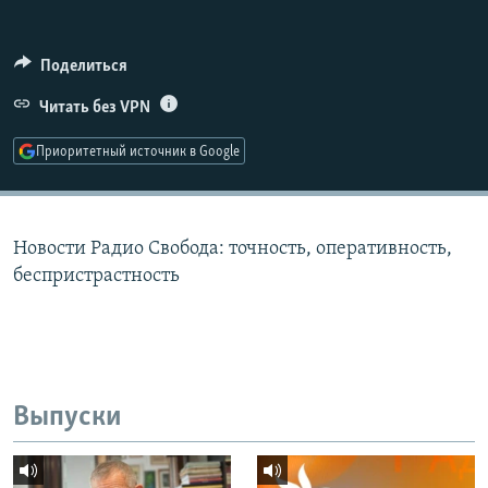
РАСПИСАНИЕ ВЕЩАНИЯ
ПОДПИШИТЕСЬ НА РАССЫЛКУ
Поделиться
Читать без VPN
СОЦИАЛЬНЫЕ СЕТИ
Приоритетный источник в Google
Новости Радио Свобода: точность, оперативность,
Все сайты РСЕ/РС
беспристрастность
Выпуски