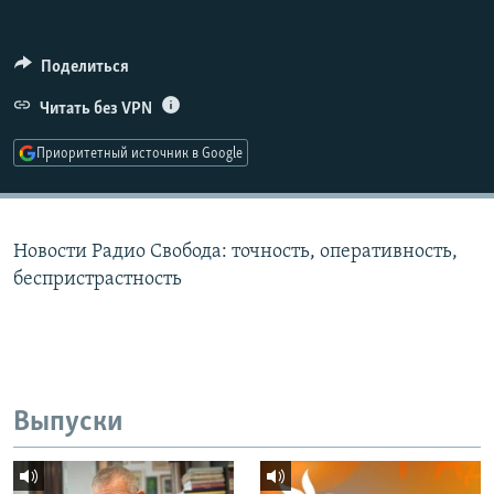
РАСПИСАНИЕ ВЕЩАНИЯ
ПОДПИШИТЕСЬ НА РАССЫЛКУ
Поделиться
Читать без VPN
СОЦИАЛЬНЫЕ СЕТИ
Приоритетный источник в Google
Новости Радио Свобода: точность, оперативность,
Все сайты РСЕ/РС
беспристрастность
Выпуски