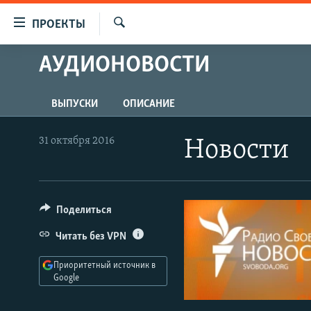
Ссылки
ПРОЕКТЫ
для
Искать
упрощенного
АУДИОНОВОСТИ
ПРОГРАММЫ
доступа
ПОДКАСТЫ
Вернуться
ВЫПУСКИ
ОПИСАНИЕ
АВТОРСКИЕ ПРОЕКТЫ
к
основному
ЦИТАТЫ СВОБОДЫ
31 октября 2016
Новости
содержанию
МНЕНИЯ
Вернутся
КУЛЬТУРА
к
главной
Поделиться
IDEL.РЕАЛИИ
навигации
КАВКАЗ.РЕАЛИИ
Читать без VPN
Вернутся
к
СЕВЕР.РЕАЛИИ
Приоритетный источник в
поиску
Google
СИБИРЬ.РЕАЛИИ