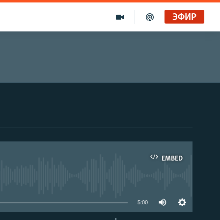
ЭФИР
EMBED
able
5:00