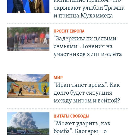
Испытание Ираном. Что
скрывают улыбки Трампа
и принца Мухаммеда
ПРОЕКТ ЕВРОПА
"Задерживали целыми
семьями". Гонения на
участников хиппи-слёта
МИР
"Иран тянет время". Как
долго будет ситуация
между миром и войной?
ЦИТАТЫ СВОБОДЫ
"Может ударить, как
бомба". Блогеры – о