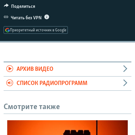
РАСПИСАНИЕ ВЕЩАНИЯ
Поделиться
ПОДПИШИТЕСЬ НА РАССЫЛКУ
Читать без VPN
Приоритетный источник в Google
СОЦИАЛЬНЫЕ СЕТИ
АРХИВ ВИДЕО
Все сайты РСЕ/РС
СПИСОК РАДИОПРОГРАММ
Смотрите также