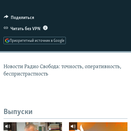
РАСПИСАНИЕ ВЕЩАНИЯ
ПОДПИШИТЕСЬ НА РАССЫЛКУ
Поделиться
Читать без VPN
СОЦИАЛЬНЫЕ СЕТИ
Приоритетный источник в Google
Новости Радио Свобода: точность, оперативность,
Все сайты РСЕ/РС
беспристрастность
Выпуски