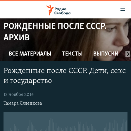
Ссылки
для
упрощенного
РОЖДЕННЫЕ ПОСЛЕ СССР.
ПРОГРАММЫ
доступа
АРХИВ
ПОДКАСТЫ
Вернуться
к
АВТОРСКИЕ ПРОЕКТЫ
ВСЕ МАТЕРИАЛЫ
ТЕКСТЫ
ВЫПУСКИ
основному
ЦИТАТЫ СВОБОДЫ
содержанию
Рожденные после СССР. Дети, секс
Вернутся
МНЕНИЯ
к
и государство
КУЛЬТУРА
главной
навигации
IDEL.РЕАЛИИ
13 ноября 2016
Вернутся
Тамара Ляленкова
КАВКАЗ.РЕАЛИИ
к
СЕВЕР.РЕАЛИИ
поиску
СИБИРЬ.РЕАЛИИ