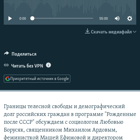
No media source currently available
РАСПИСАНИЕ ВЕЩАНИЯ
ПОДПИШИТЕСЬ НА РАССЫЛКУ
0:00
55:00
Скачать медиафайл
СОЦИАЛЬНЫЕ СЕТИ
Поделиться
Читать без VPN
Все сайты РСЕ/РС
Приоритетный источник в Google
Границы телесной свободы и демографический
долг российских граждан в программе "Рожденные
после СССР" обсуждаем с социологом Любовью
Борусяк, священником Михаилом Ардовым,
феминисткой Машей Ефимовой и директором