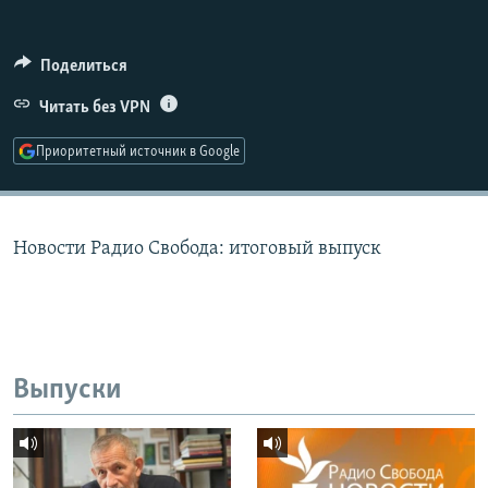
РАСПИСАНИЕ ВЕЩАНИЯ
ПОДПИШИТЕСЬ НА РАССЫЛКУ
Поделиться
Читать без VPN
СОЦИАЛЬНЫЕ СЕТИ
Приоритетный источник в Google
Новости Радио Свобода: итоговый выпуск
Все сайты РСЕ/РС
Выпуски