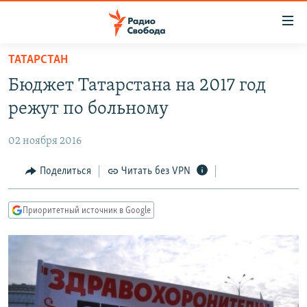
Ссылки
для
упрощенного
ТАТАРСТАН
ПРОГРАММЫ
доступа
Бюджет Татарстана на 2017 год
ПОДКАСТЫ
Вернуться
режут по больному
к
АВТОРСКИЕ ПРОЕКТЫ
основному
02 ноября 2016
ЦИТАТЫ СВОБОДЫ
содержанию
Вернутся
МНЕНИЯ
Поделиться
Читать без VPN
к
КУЛЬТУРА
главной
Приоритетный источник в Google
навигации
IDEL.РЕАЛИИ
Вернутся
КАВКАЗ.РЕАЛИИ
к
СЕВЕР.РЕАЛИИ
поиску
СИБИРЬ.РЕАЛИИ