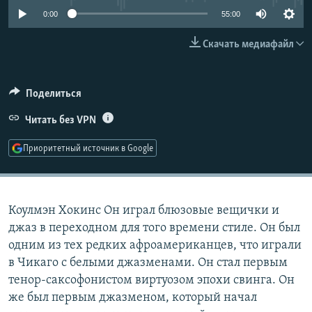
РАСПИСАНИЕ ВЕЩАНИЯ
0:00
55:00
ПОДПИШИТЕСЬ НА РАССЫЛКУ
Скачать медиафайл
СОЦИАЛЬНЫЕ СЕТИ
Поделиться
Читать без VPN
Приоритетный источник в Google
Все сайты РСЕ/РС
Коулмэн Хокинс Он играл блюзовые вещички и
джаз в переходном для того времени стиле. Он был
одним из тех редких афроамериканцев, что играли
в Чикаго с белыми джазменами. Он стал первым
тенор-саксофонистом виртуозом эпохи свинга. Он
же был первым джазменом, который начал