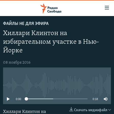
Ссылки
для
упрощенного
ФАЙЛЫ НЕ ДЛЯ ЭФИРА
ПРОГРАММЫ
доступа
Хиллари Клинтон на
ПОДКАСТЫ
Вернуться
избирательном участке в Нью-
к
АВТОРСКИЕ ПРОЕКТЫ
Йорке
основному
ЦИТАТЫ СВОБОДЫ
содержанию
Вернутся
08 ноября 2016
МНЕНИЯ
к
КУЛЬТУРА
главной
навигации
IDEL.РЕАЛИИ
Вернутся
No media source currently available
КАВКАЗ.РЕАЛИИ
к
0:00
0:18
СЕВЕР.РЕАЛИИ
поиску
СИБИРЬ.РЕАЛИИ
Скачать медиафайл
Хиллари Клинтон на