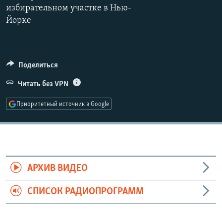
избирательном участке в Нью-
РАСПИСАНИЕ ВЕЩАНИЯ
Йорке
ПОДПИШИТЕСЬ НА РАССЫЛКУ
СОЦИАЛЬНЫЕ СЕТИ
Поделиться
Читать без VPN
Приоритетный источник в Google
Все сайты РСЕ/РС
АРХИВ ВИДЕО
СПИСОК РАДИОПРОГРАММ