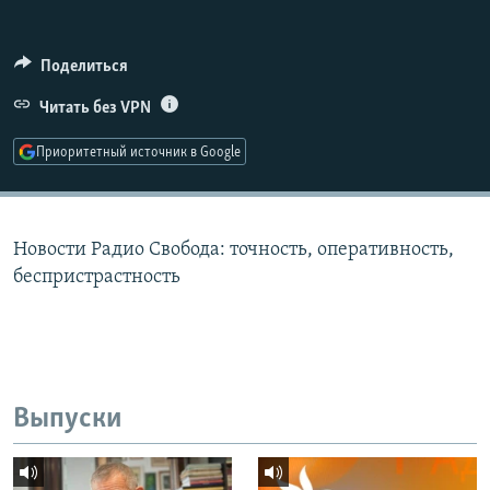
РАСПИСАНИЕ ВЕЩАНИЯ
ПОДПИШИТЕСЬ НА РАССЫЛКУ
Поделиться
Читать без VPN
СОЦИАЛЬНЫЕ СЕТИ
Приоритетный источник в Google
Новости Радио Свобода: точность, оперативность,
Все сайты РСЕ/РС
беспристрастность
Выпуски