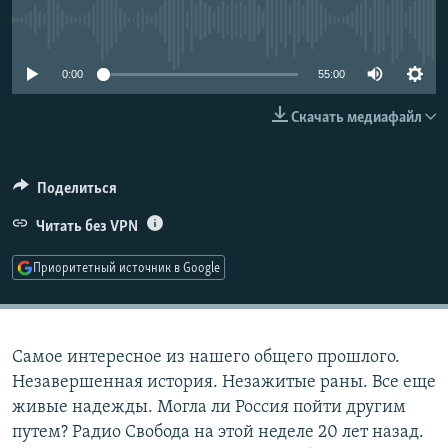
РАСПИСАНИЕ ВЕЩАНИЯ
No media source currently available
ПОДПИШИТЕСЬ НА РАССЫЛКУ
0:00
55:00
СОЦИАЛЬНЫЕ СЕТИ
Скачать медиафайл
Поделиться
Читать без VPN
Все сайты РСЕ/РС
Приоритетный источник в Google
Самое интересное из нашего общего прошлого.
Незавершенная история. Незажитые раны. Все еще
живые надежды. Могла ли Россия пойти другим
путем? Радио Свобода на этой неделе 20 лет назад.