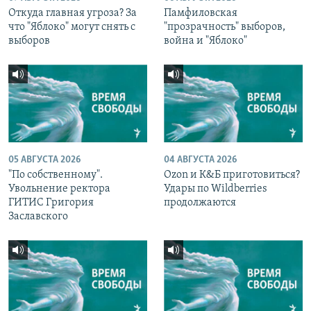
Откуда главная угроза? За
Памфиловская
что "Яблоко" могут снять с
"прозрачность" выборов,
выборов
война и "Яблоко"
05 АВГУСТА 2026
04 АВГУСТА 2026
"По собственному".
Ozon и К&Б приготовиться?
Увольнение ректора
Удары по Wildberries
ГИТИС Григория
продолжаются
Заславского