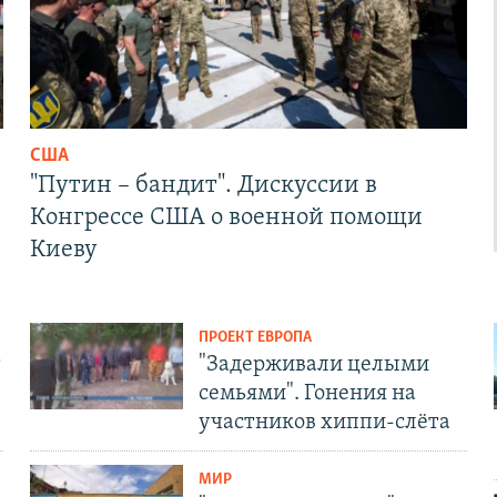
США
"Путин – бандит". Дискуссии в
Конгрессе США о военной помощи
Киеву
ПРОЕКТ ЕВРОПА
т
"Задерживали целыми
семьями". Гонения на
участников хиппи-слёта
МИР