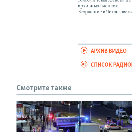
Голоса и темы XX века на
архивных пленках.
Вторжение в Чехословак
АРХИВ ВИДЕО
СПИСОК РАДИ
Смотрите также