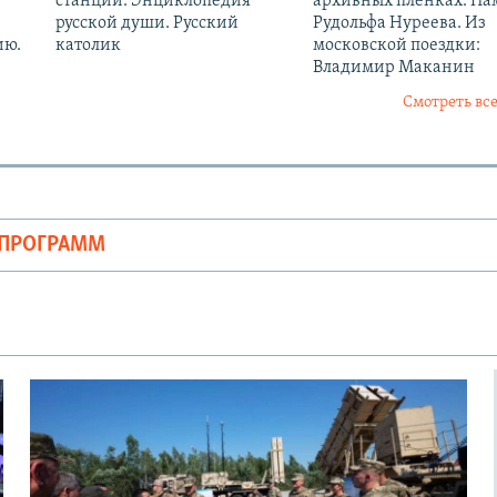
станции. Энциклопедия
архивных пленках. Па
русской души. Русский
Рудольфа Нуреева. Из
ию.
католик
московской поездки:
Владимир Маканин
Смотреть все
ОПРОГРАММ