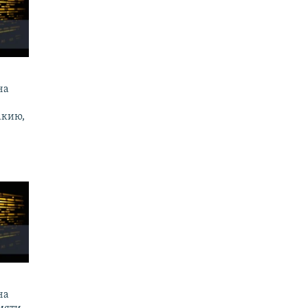
на
акию,
на