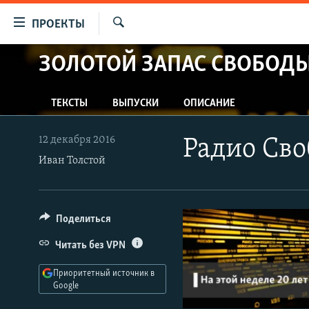
Ссылки
ПРОЕКТЫ
для
Искать
упрощенного
ЗОЛОТОЙ ЗАПАС СВОБОД
ПРОГРАММЫ
доступа
ПОДКАСТЫ
Вернуться
ТЕКСТЫ
ВЫПУСКИ
ОПИСАНИЕ
АВТОРСКИЕ ПРОЕКТЫ
к
основному
ЦИТАТЫ СВОБОДЫ
12 декабря 2016
Радио Сво
содержанию
МНЕНИЯ
Иван Толстой
Вернутся
КУЛЬТУРА
к
главной
IDEL.РЕАЛИИ
Поделиться
навигации
КАВКАЗ.РЕАЛИИ
Вернутся
Читать без VPN
к
СЕВЕР.РЕАЛИИ
поиску
Приоритетный источник в
СИБИРЬ.РЕАЛИИ
Google