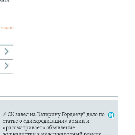
мяти
 части