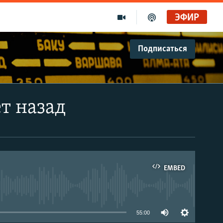
ЭФИР
Подписаться
ет назад
EMBED
able
55:00