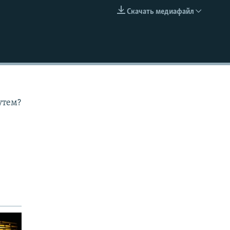
Скачать медиафайл
EMBED
утем?