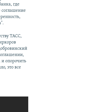
банка, где
е соглашение
еренность,
".
ству ТАСС,
Киркоров
 Добровинский
соглашении,
 и опорочить
о, это все