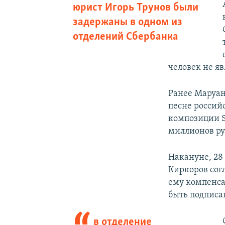
юрист Игорь Трунов были
задержаны в одном из
отделений Сбербанка
человек не яв
Ранее Маруани
песне российс
композиции S
миллионов ру
Накануне, 28
Киркоров сог
ему компенса
быть подписан
в отделение