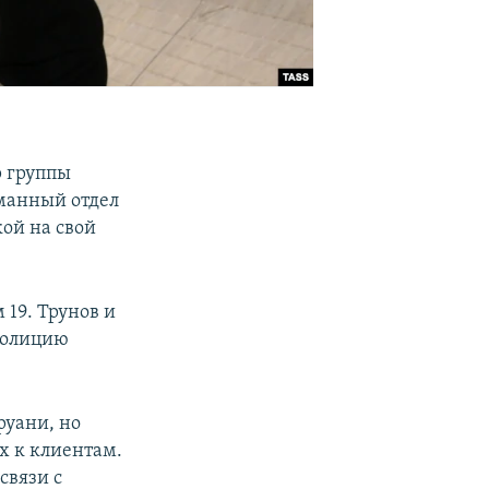
р группы
сманный отдел
кой на свой
 19. Трунов и
 полицию
руани, но
х к клиентам.
связи с