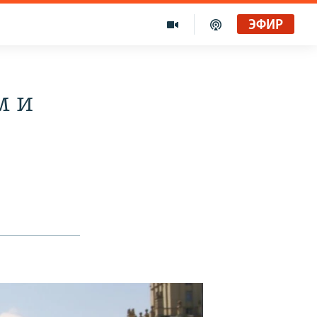
ЭФИР
Голоса и темы XX века на архивных пленках. Время гостей. Владислав Белов, директор Центра германских исследований Института Европы
Радио Свобода
м и
"Убить нормальную экономику – это убить страну"
Радио Свобода Live