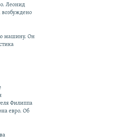
о. Леонид
, возбуждено
ю машину. Он
стика
е
я
теля Филиппа
на евро. Об
ва