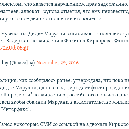
клиентом, что является нарушением прав задержанног
Матвеев, адвокат Трунова отметил, что ему неизвестно
ли уголовное дело в отношении его клиента.
 музыканта Дидье Маруани запихивают в полицейску
ся. Задержан по заявлению Филиппа Киркорова. Фанта
om/2AUtb05qjP
alny (@navalny)
November 29, 2016
олиция, как сообщалось ранее, утверждала, что пока н
Дидье Маруани, однако подтверждает факт проведени
ной проверки" по заявлению российского поп-исполни
евец якобы обвинил Маруани в вымогательстве миллио
"Интерфакс".
Ранее некоторые СМИ со ссылкой на адвоката Киркоро