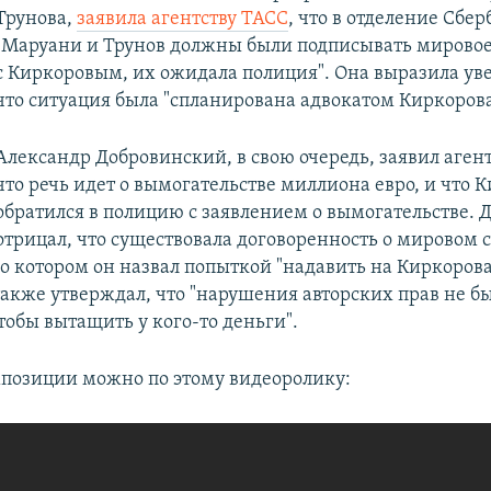
Трунова,
заявила агентству ТАСС
, что в отделение Сбер
"Маруани и Трунов должны были подписывать мирово
с Киркоровым, их ожидала полиция". Она выразила ув
что ситуация была "спланирована адвокатом Киркорова
Александр Добровинский, в свою очередь, заявил агент
что речь идет о вымогательстве миллиона евро, и что 
обратился в полицию с заявлением о вымогательстве.
отрицал, что существовала договоренность о мировом 
 котором он назвал попыткой "надавить на Киркорова
также утверждал, что "нарушения авторских прав не был
тобы вытащить у кого-то деньги".
позиции можно по этому видеоролику: