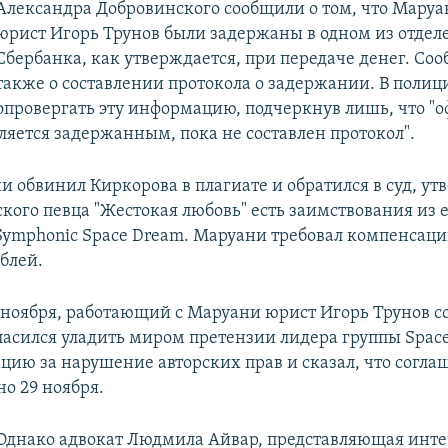
Александра Добровинского сообщили о том, что Маруа
юрист Игорь Трунов были задержаны в одном из отдел
Сбербанка, как утверждается, при передаче денег. Со
также о составлении протокола о задержании. В полиц
опровергать эту информацию, подчеркнув лишь, что "
ляется задержанным, пока не составлен протокол".
 обвинил Киркорова в плагиате и обратился в суд, утв
кого певца "Жестокая любовь" есть заимствования из 
ymphonic Space Dream. Маруани требовал компенсации
блей.
 ноября, работающий с Маруани юрист Игорь Трунов с
ласился уладить миром претензии лидера группы Spac
цию за нарушение авторских прав и сказал, что согл
о 29 ноября.
Однако адвокат Людмила Айвар, представляющая инт