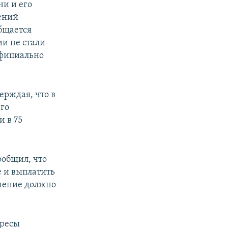
ни и его
ений
общается
ии не стали
официально
ерждая, что в
его
 в 75
ообщил, что
e и выплатить
ашение должно
ересы