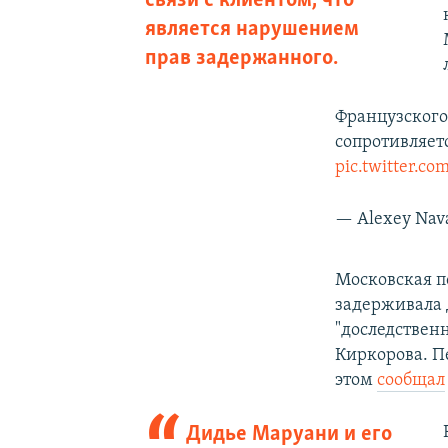
связи с клиентом, что
является нарушением
прав задержанного.
Французского
сопротивляет
pic.twitter.c
— Alexey Nav
Московская п
задерживала 
"доследствен
Киркорова. П
этом
сообщал
Дидье Маруани и его