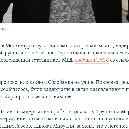
года
в Москве французский композитор и музыкант, лиде
Маруани и юрист Игорь Трунов были отправлены в Ба
провождении сотрудников МВД,
сообщил ТАСС
со ссыл
роисходило в офисе Сбербанка на улице Покровка, дом
 сообщалось, были задержаны в связи с заявлением в
а Киркорова о вымогательстве.
На место задержания прибыли адвокаты Трунова и Ма
сотрудники правоохранительных органов не пустили и
Вадим Казеев, адвокат Маруани, заявил, что у него нет 