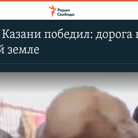
Казани победил: дорога 
й земле