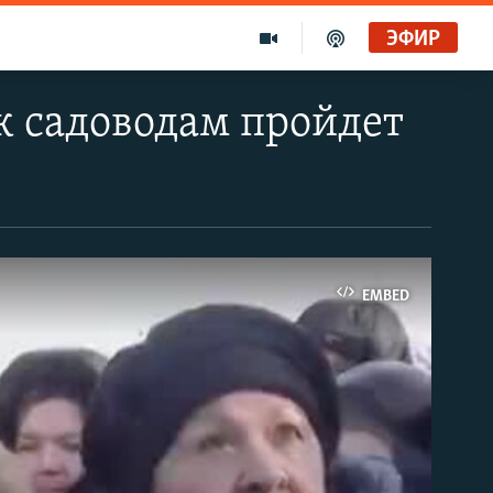
ЭФИР
к садоводам пройдет
EMBED