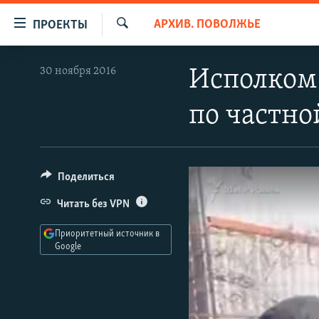
Ссылки
АРХИВ. ПОВОЛЖЬЕ
ПРОЕКТЫ
для
Искать
упрощенного
ПРОГРАММЫ
30 ноября 2016
Исполком 
доступа
ПОДКАСТЫ
Вернуться
по частно
АВТОРСКИЕ ПРОЕКТЫ
к
основному
ЦИТАТЫ СВОБОДЫ
содержанию
МНЕНИЯ
Вернутся
Поделиться
КУЛЬТУРА
к
Читать без VPN
главной
IDEL.РЕАЛИИ
навигации
Приоритетный источник в
КАВКАЗ.РЕАЛИИ
Вернутся
Google
к
СЕВЕР.РЕАЛИИ
поиску
СИБИРЬ.РЕАЛИИ