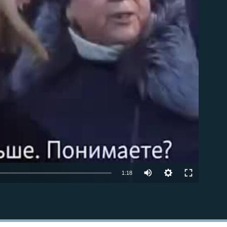
able
1:18
EMBED