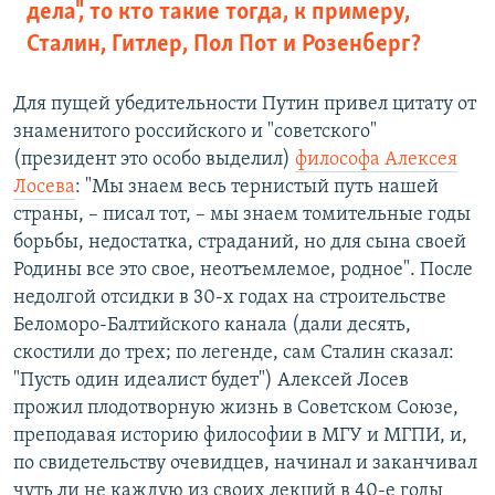
дела", то кто такие тогда, к примеру,
Сталин, Гитлер, Пол Пот и Розенберг?
Для пущей убедительности Путин привел цитату от
знаменитого российского и "советского"
(президент это особо выделил)
философа Алексея
Лосева
: "Мы знаем весь тернистый путь нашей
страны, – писал тот, – мы знаем томительные годы
борьбы, недостатка, страданий, но для сына своей
Родины все это свое, неотъемлемое, родное". После
недолгой отсидки в 30-х годах на строительстве
Беломоро-Балтийского канала (дали десять,
скостили до трех; по легенде, сам Сталин сказал:
"Пусть один идеалист будет") Алексей Лосев
прожил плодотворную жизнь в Советском Союзе,
преподавая историю философии в МГУ и МГПИ, и,
по свидетельству очевидцев, начинал и заканчивал
чуть ли не каждую из своих лекций в 40-е годы