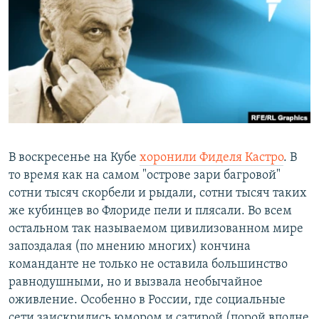
РАСПИСАНИЕ ВЕЩАНИЯ
ПОДПИШИТЕСЬ НА РАССЫЛКУ
СОЦИАЛЬНЫЕ СЕТИ
В воскресенье на Кубе
хоронили Фиделя Кастро
. В
Все сайты РСЕ/РС
то время как на самом "острове зари багровой"
сотни тысяч скорбели и рыдали, сотни тысяч таких
же кубинцев во Флориде пели и плясали. Во всем
остальном так называемом цивилизованном мире
запоздалая (по мнению многих) кончина
команданте не только не оставила большинство
равнодушными, но и вызвала необычайное
оживление. Особенно в России, где социальные
сети заискрились юмором и сатирой (порой вполне