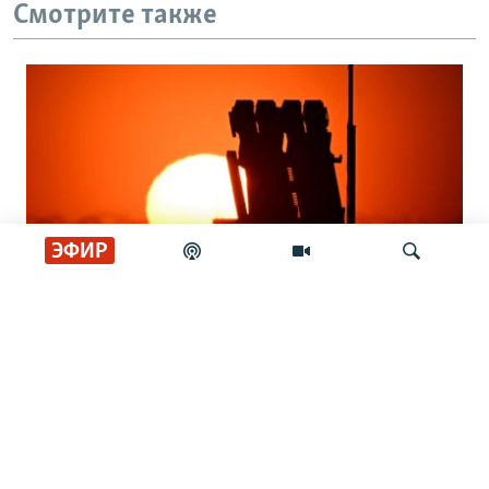
Смотрите также
ЭФИР
Кто защитит украинское небо? Вопрос
Искать
о ПВО становится критическим