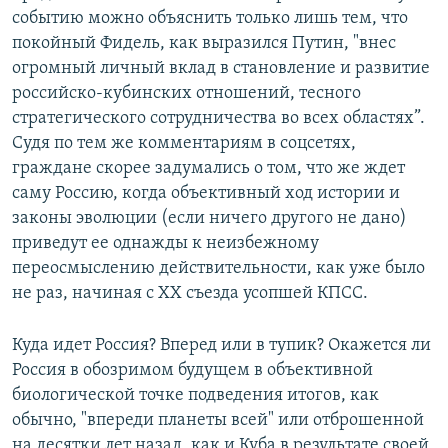
событию можно объяснить только лишь тем, что
покойный Фидель, как выразился Путин, "внес
огромный личный вклад в становление и развитие
российско-кубинских отношений, тесного
стратегического сотрудничества во всех областях”.
Судя по тем же комментариям в соцсетях,
граждане скорее задумались о том, что же ждет
саму Россию, когда объективный ход истории и
законы эволюции (если ничего другого не дано)
приведут ее однажды к неизбежному
переосмыслению действительности, как уже было
не раз, начиная с ХХ съезда усопшей КПСС.
​Куда идет Россия? Вперед или в тупик? Окажется ли
Россия в обозримом будущем в объективной
биологической точке подведения итогов, как
обычно, "впереди планеты всей" или отброшенной
на десятки лет назад, как и Куба в результате своей