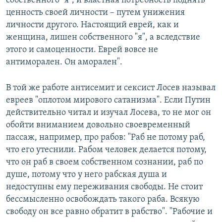
собственного "я", и властная потребность поднять
ценность своей личности – путем унижения
личности другого. Настоящий еврей, как и
женщина, лишен собственного "я", а вследствие
этого и самоценности. Еврей вовсе не
антиморален. Он аморален".
В той же работе антисемит и сексист Лосев называл
евреев "оплотом мирового сатанизма". Если Путин
действительно читал и изучал Лосева, то не мог он
обойти вниманием довольно своевременный
пассаж, например, про рабов: "Раб не потому раб,
что его утеснили. Рабом человек делается потому,
что он раб в своем собственном сознании, раб по
душе, потому что у него рабская душа и
недоступны ему переживания свободы. Не стоит
бессмысленно освобождать такого раба. Всякую
свободу он все равно обратит в рабство". "Рабочие и