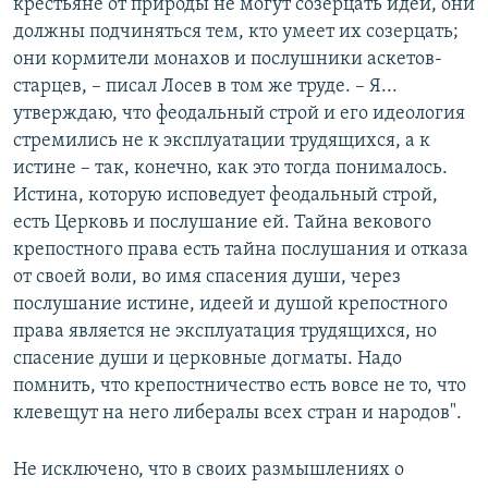
крестьяне от природы не могут созерцать идей, они
должны подчиняться тем, кто умеет их созерцать;
они кормители монахов и послушники аскетов-
старцев, – писал Лосев в том же труде. – Я...
утверждаю, что феодальный строй и его идеология
стремились не к эксплуатации трудящихся, а к
истине – так, конечно, как это тогда понималось.
Истина, которую исповедует феодальный строй,
есть Церковь и послушание ей. Тайна векового
крепостного права есть тайна послушания и отказа
от своей воли, во имя спасения души, через
послушание истине, идеей и душой крепостного
права является не эксплуатация трудящихся, но
спасение души и церковные догматы. Надо
помнить, что крепостничество есть вовсе не то, что
клевещут на него либералы всех стран и народов".
Не исключено, что в своих размышлениях о