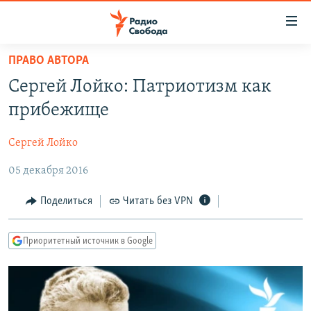
Ссылки
для
упрощенного
ПРАВО АВТОРА
ПРОГРАММЫ
доступа
Сергей Лойко: Патриотизм как
ПОДКАСТЫ
Вернуться
прибежище
к
АВТОРСКИЕ ПРОЕКТЫ
основному
Сергей Лойко
ЦИТАТЫ СВОБОДЫ
содержанию
Вернутся
05 декабря 2016
МНЕНИЯ
к
КУЛЬТУРА
Поделиться
Читать без VPN
главной
навигации
IDEL.РЕАЛИИ
Вернутся
Приоритетный источник в Google
КАВКАЗ.РЕАЛИИ
к
СЕВЕР.РЕАЛИИ
поиску
СИБИРЬ.РЕАЛИИ