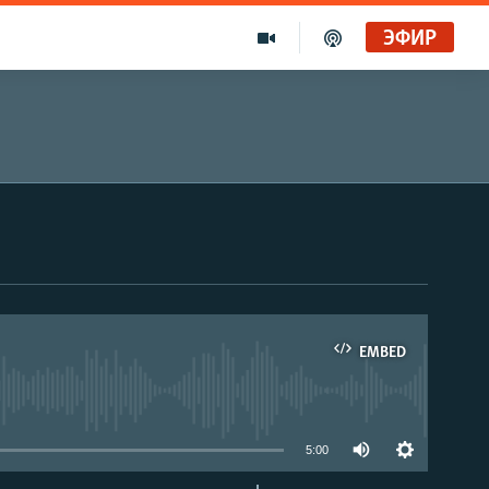
ЭФИР
EMBED
able
5:00