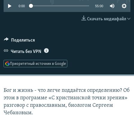
РАСПИСАНИЕ ВЕЩАНИЯ
0:00
55:00
ПОДПИШИТЕСЬ НА РАССЫЛКУ
Скачать медиафайл
СОЦИАЛЬНЫЕ СЕТИ
Поделиться
Читать без VPN
Приоритетный источник в Google
Все сайты РСЕ/РС
Бог и жизнь - что легче поддаётся определению? Об
этом в программе «С христианской точки зрения»
разговор с православным, биологом Сергеем
Чебановым.