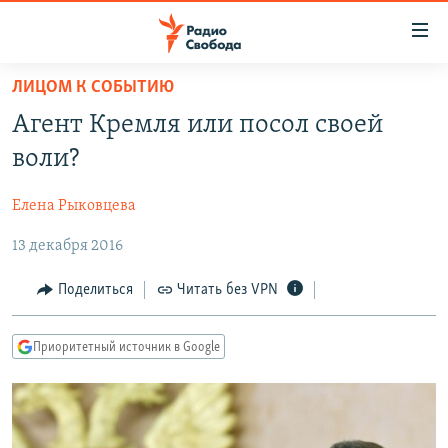
Ссылки
для
упрощенного
ЛИЦОМ К СОБЫТИЮ
ПРОГРАММЫ
доступа
Агент Кремля или посол своей
ПОДКАСТЫ
Вернуться
воли?
к
АВТОРСКИЕ ПРОЕКТЫ
основному
Елена Рыковцева
ЦИТАТЫ СВОБОДЫ
содержанию
Вернутся
13 декабря 2016
МНЕНИЯ
к
КУЛЬТУРА
Поделиться
Читать без VPN
главной
навигации
IDEL.РЕАЛИИ
Вернутся
Приоритетный источник в Google
КАВКАЗ.РЕАЛИИ
к
СЕВЕР.РЕАЛИИ
поиску
СИБИРЬ.РЕАЛИИ