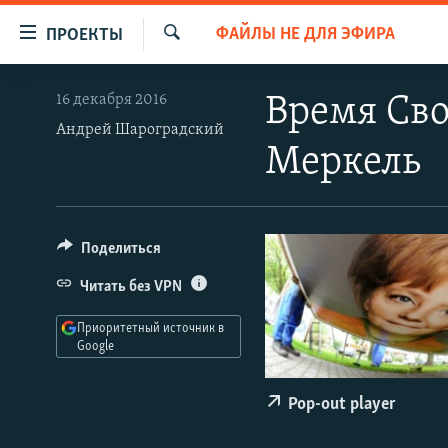
Ссылки
ФАЙЛЫ НЕ ДЛЯ ЭФИРА
ПРОЕКТЫ
для
Искать
упрощенного
ПРОГРАММЫ
16 декабря 2016
Время Сво
доступа
ПОДКАСТЫ
Андрей Шароградский
Вернуться
Меркель
АВТОРСКИЕ ПРОЕКТЫ
к
основному
ЦИТАТЫ СВОБОДЫ
содержанию
МНЕНИЯ
Вернутся
Поделиться
КУЛЬТУРА
к
Читать без VPN
главной
IDEL.РЕАЛИИ
навигации
Приоритетный источник в
КАВКАЗ.РЕАЛИИ
Вернутся
Google
к
СЕВЕР.РЕАЛИИ
поиску
Pop-out player
СИБИРЬ.РЕАЛИИ