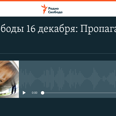
боды 16 декабря: Пропа
No media source currently avail
0:00