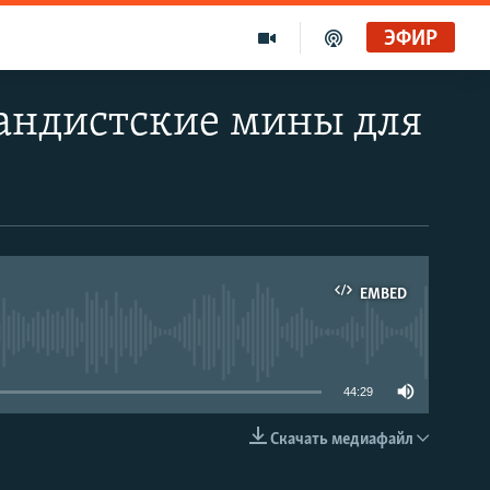
ЭФИР
гандистские мины для
EMBED
able
44:29
Скачать медиафайл
EMBED