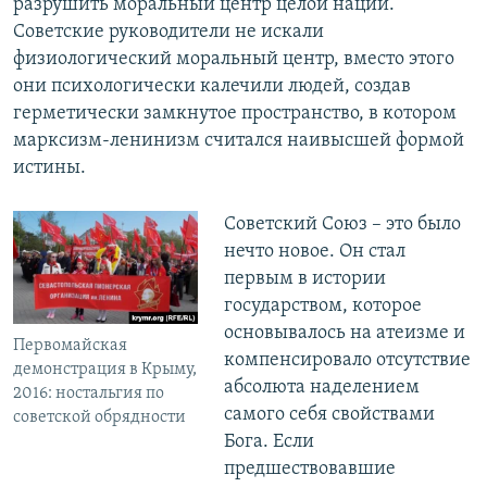
разрушить моральный центр целой нации.
Советские руководители не искали
физиологический моральный центр, вместо этого
они психологически калечили людей, создав
герметически замкнутое пространство, в котором
марксизм-ленинизм считался наивысшей формой
истины.
Советский Союз – это было
нечто новое. Он стал
первым в истории
государством, которое
основывалось на атеизме и
Первомайская
компенсировало отсутствие
демонстрация в Крыму,
абсолюта наделением
2016: ностальгия по
самого себя свойствами
советской обрядности
Бога. Если
предшествовавшие