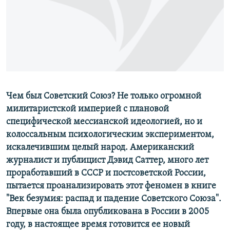
РАСПИСАНИЕ ВЕЩАНИЯ
ПОДПИШИТЕСЬ НА РАССЫЛКУ
СОЦИАЛЬНЫЕ СЕТИ
Чем был Советский Союз? Не только огромной
милитаристской империей с плановой
специфической мессианской идеологией, но и
Все сайты РСЕ/РС
колоссальным психологическим экспериментом,
искалечившим целый народ. Американский
журналист и публицист Дэвид Саттер, много лет
проработавший в СССР и постсоветской России,
пытается проанализировать этот феномен в книге
"Век безумия: распад и падение Советского Союза".
Впервые она была опубликована в России в 2005
году, в настоящее время готовится ее новый