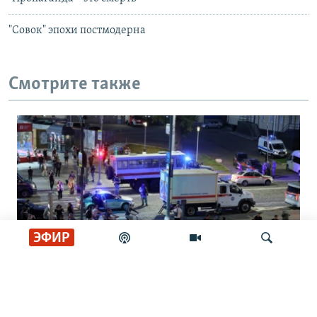
"Совок" эпохи постмодерна
Смотрите также
ЭФИР
РАССЛЕДОВАНИЯ
Генералы и семья. Что известно о
Искать