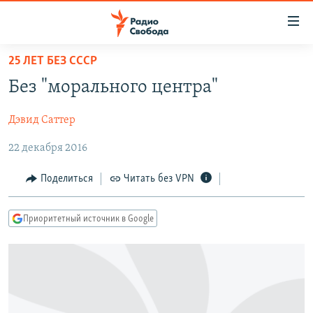
Ссылки
для
упрощенного
25 ЛЕТ БЕЗ СССР
ПРОГРАММЫ
доступа
Без "морального центра"
ПОДКАСТЫ
Вернуться
к
Дэвид Саттер
АВТОРСКИЕ ПРОЕКТЫ
основному
22 декабря 2016
ЦИТАТЫ СВОБОДЫ
содержанию
Вернутся
МНЕНИЯ
Поделиться
Читать без VPN
к
КУЛЬТУРА
главной
Приоритетный источник в Google
навигации
IDEL.РЕАЛИИ
Вернутся
КАВКАЗ.РЕАЛИИ
к
СЕВЕР.РЕАЛИИ
поиску
СИБИРЬ.РЕАЛИИ