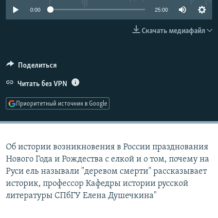
РАСПИСАНИЕ ВЕЩАНИЯ
0:00
25:00
ПОДПИШИТЕСЬ НА РАССЫЛКУ
Скачать медиафайл
СОЦИАЛЬНЫЕ СЕТИ
Поделиться
Читать без VPN
Приоритетный источник в Google
Все сайты РСЕ/РС
Об истории возникновения в России празднования
Нового Года и Рождества с елкой и о том, почему на
Руси ель называли "деревом смерти" рассказывает
историк, профессор Кафедры истории русской
литературы СПбГУ Елена Душечкина"