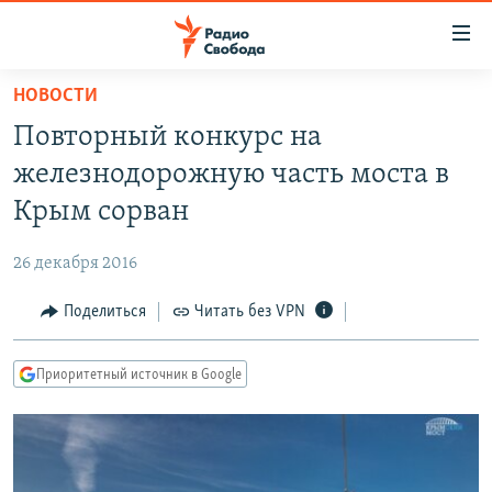
Ссылки
для
упрощенного
НОВОСТИ
ПРОГРАММЫ
доступа
Повторный конкурс на
ПОДКАСТЫ
Вернуться
железнодорожную часть моста в
к
АВТОРСКИЕ ПРОЕКТЫ
Крым сорван
основному
ЦИТАТЫ СВОБОДЫ
содержанию
26 декабря 2016
Вернутся
МНЕНИЯ
к
Поделиться
Читать без VPN
КУЛЬТУРА
главной
навигации
IDEL.РЕАЛИИ
Приоритетный источник в Google
Вернутся
КАВКАЗ.РЕАЛИИ
к
СЕВЕР.РЕАЛИИ
поиску
СИБИРЬ.РЕАЛИИ