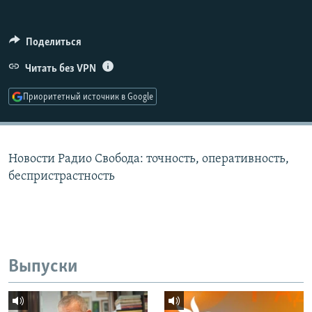
РАСПИСАНИЕ ВЕЩАНИЯ
ПОДПИШИТЕСЬ НА РАССЫЛКУ
Поделиться
Читать без VPN
СОЦИАЛЬНЫЕ СЕТИ
Приоритетный источник в Google
Новости Радио Свобода: точность, оперативность,
Все сайты РСЕ/РС
беспристрастность
Выпуски