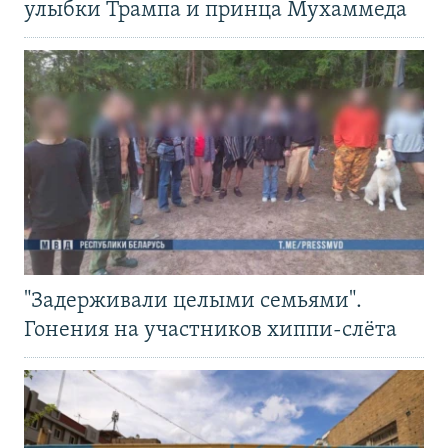
улыбки Трампа и принца Мухаммеда
"Задерживали целыми семьями".
Гонения на участников хиппи-слёта