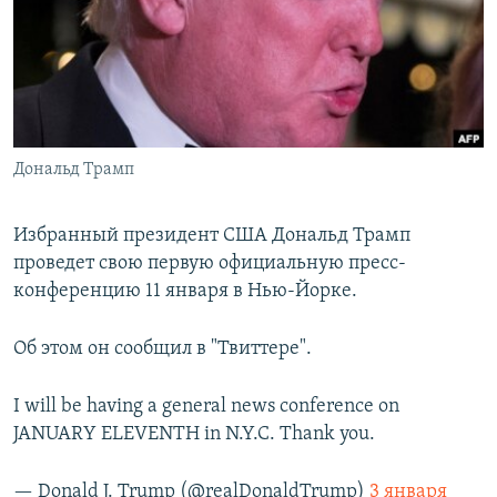
РАСПИСАНИЕ ВЕЩАНИЯ
ПОДПИШИТЕСЬ НА РАССЫЛКУ
СОЦИАЛЬНЫЕ СЕТИ
Дональд Трамп
Избранный президент США Дональд Трамп
проведет свою первую официальную пресс-
Все сайты РСЕ/РС
конференцию 11 января в Нью-Йорке.
Об этом он сообщил в "Твиттере".
I will be having a general news conference on
JANUARY ELEVENTH in N.Y.C. Thank you.
— Donald J. Trump (@realDonaldTrump)
3 января