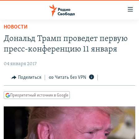
Ссылки
для
упрощенного
НОВОСТИ
ПРОГРАММЫ
доступа
Дональд Трамп проведет первую
ПОДКАСТЫ
Вернуться
пресс-конференцию 11 января
к
АВТОРСКИЕ ПРОЕКТЫ
основному
04 января 2017
ЦИТАТЫ СВОБОДЫ
содержанию
Вернутся
МНЕНИЯ
Поделиться
Читать без VPN
к
КУЛЬТУРА
главной
Приоритетный источник в Google
навигации
IDEL.РЕАЛИИ
Вернутся
КАВКАЗ.РЕАЛИИ
к
СЕВЕР.РЕАЛИИ
поиску
СИБИРЬ.РЕАЛИИ