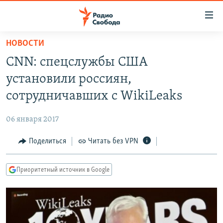
Ссылки
для
упрощенного
НОВОСТИ
ПРОГРАММЫ
доступа
CNN: спецслужбы США
ПОДКАСТЫ
Вернуться
установили россиян,
к
АВТОРСКИЕ ПРОЕКТЫ
сотрудничавших с WikiLeaks
основному
ЦИТАТЫ СВОБОДЫ
содержанию
06 января 2017
Вернутся
МНЕНИЯ
к
Поделиться
Читать без VPN
КУЛЬТУРА
главной
навигации
IDEL.РЕАЛИИ
Приоритетный источник в Google
Вернутся
КАВКАЗ.РЕАЛИИ
к
СЕВЕР.РЕАЛИИ
поиску
СИБИРЬ.РЕАЛИИ