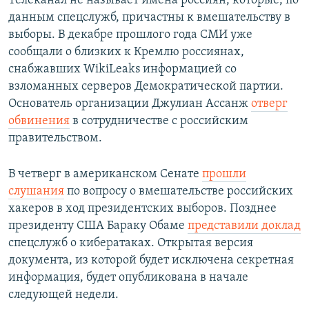
Телеканал не называет имена россиян, которые, по
данным спецслужб, причастны к вмешательству в
выборы. В декабре прошлого года СМИ уже
сообщали о близких к Кремлю россиянах,
снабжавших WikiLeaks информацией со
взломанных серверов Демократической партии.
Основатель организации Джулиан Ассанж
отверг
обвинения
в сотрудничестве с российским
правительством.
В четверг в американском Сенате
прошли
слушания
по вопросу о вмешательстве российских
хакеров в ход президентских выборов. Позднее
президенту США Бараку Обаме
представили доклад
спецслужб о кибератаках. Открытая версия
документа, из которой будет исключена секретная
информация, будет опубликована в начале
следующей недели.