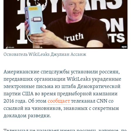
РАСПИСАНИЕ ВЕЩАНИЯ
ПОДПИШИТЕСЬ НА РАССЫЛКУ
СОЦИАЛЬНЫЕ СЕТИ
Основатель WikiLeaks Джулиан Ассанж
Все сайты РСЕ/РС
Американские спецслужбы установили россиян,
передавших организации WikiLeaks украденные
электронные письма из штаба Демократической
партии США во время предвыборной кампании
2016 года. Об этом
сообщает
телеканал CNN со
ссылкой на чиновников, знакомых с секретным
докладом разведки.