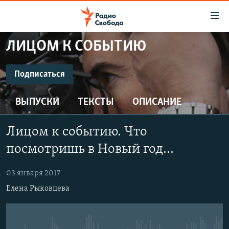
Ссылки
для
упрощенного
ЛИЦОМ К СОБЫТИЮ
ПРОГРАММЫ
доступа
ПОДКАСТЫ
Подписаться
Вернуться
к
ПОДПИСАТЬСЯ
АВТОРСКИЕ ПРОЕКТЫ
основному
ВЫПУСКИ
ТЕКСТЫ
ОПИСАНИЕ
ЦИТАТЫ СВОБОДЫ
содержанию
CastBox
Вернутся
МНЕНИЯ
Лицом к событию. Что
к
КУЛЬТУРА
посмотришь в Новый год...
главной
Подписаться
навигации
IDEL.РЕАЛИИ
03 января 2017
Вернутся
КАВКАЗ.РЕАЛИИ
Елена Рыковцева
к
СЕВЕР.РЕАЛИИ
поиску
СИБИРЬ.РЕАЛИИ