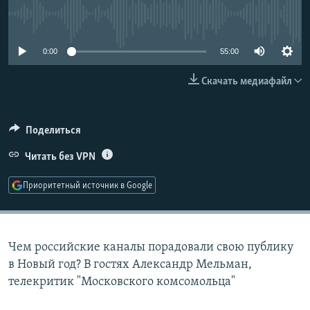
РАСПИСАНИЕ ВЕЩАНИЯ
No media source currently available
ПОДПИШИТЕСЬ НА РАССЫЛКУ
0:00
55:00
СОЦИАЛЬНЫЕ СЕТИ
Скачать медиафайл
Поделиться
Читать без VPN
Все сайты РСЕ/РС
Приоритетный источник в Google
Чем российские каналы порадовали свою публику
в Новый год? В гостях Александр Мельман,
телекритик "Московского комсомольца"