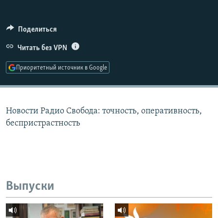
РАСПИСАНИЕ ВЕЩАНИЯ
ПОДПИШИТЕСЬ НА РАССЫЛКУ
Поделиться
Читать без VPN
СОЦИАЛЬНЫЕ СЕТИ
Приоритетный источник в Google
Новости Радио Свобода: точность, оперативность,
Все сайты РСЕ/РС
беспристрастность
Выпуски