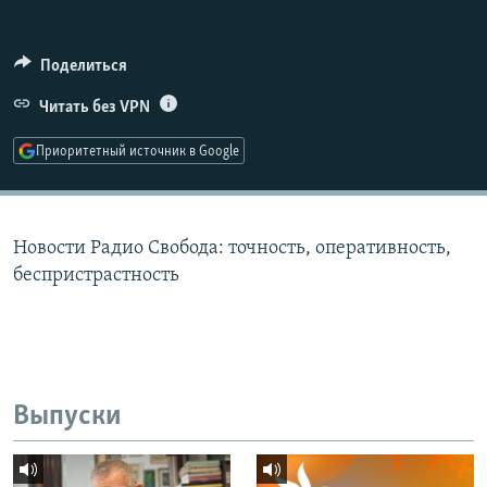
РАСПИСАНИЕ ВЕЩАНИЯ
ПОДПИШИТЕСЬ НА РАССЫЛКУ
Поделиться
Читать без VPN
СОЦИАЛЬНЫЕ СЕТИ
Приоритетный источник в Google
Новости Радио Свобода: точность, оперативность,
Все сайты РСЕ/РС
беспристрастность
Выпуски