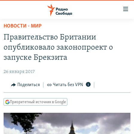
Ссылки
для
упрощенного
НОВОСТИ - МИР
ПРОГРАММЫ
доступа
Правительство Британии
ПОДКАСТЫ
Вернуться
опубликовало законопроект о
к
АВТОРСКИЕ ПРОЕКТЫ
запуске Брекзита
основному
ЦИТАТЫ СВОБОДЫ
содержанию
26 января 2017
Вернутся
МНЕНИЯ
к
Поделиться
Читать без VPN
КУЛЬТУРА
главной
навигации
IDEL.РЕАЛИИ
Приоритетный источник в Google
Вернутся
КАВКАЗ.РЕАЛИИ
к
СЕВЕР.РЕАЛИИ
поиску
СИБИРЬ.РЕАЛИИ