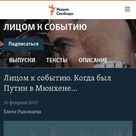
Ссылки
для
упрощенного
ЛИЦОМ К СОБЫТИЮ
ПРОГРАММЫ
доступа
ПОДКАСТЫ
Подписаться
Вернуться
к
ПОДПИСАТЬСЯ
АВТОРСКИЕ ПРОЕКТЫ
основному
ВЫПУСКИ
ТЕКСТЫ
ОПИСАНИЕ
ЦИТАТЫ СВОБОДЫ
содержанию
CastBox
Вернутся
МНЕНИЯ
Лицом к событию. Когда был
к
КУЛЬТУРА
Путин в Мюнхене...
главной
Подписаться
навигации
IDEL.РЕАЛИИ
10 февраля 2017
Вернутся
КАВКАЗ.РЕАЛИИ
Елена Рыковцева
к
СЕВЕР.РЕАЛИИ
поиску
СИБИРЬ.РЕАЛИИ