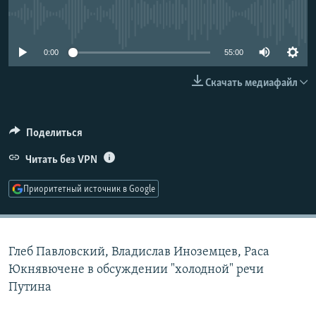
РАСПИСАНИЕ ВЕЩАНИЯ
No media source currently available
ПОДПИШИТЕСЬ НА РАССЫЛКУ
0:00
55:00
СОЦИАЛЬНЫЕ СЕТИ
Скачать медиафайл
Поделиться
Читать без VPN
Все сайты РСЕ/РС
Приоритетный источник в Google
Глеб Павловский, Владислав Иноземцев, Раса
Юкнявючене в обсуждении "холодной" речи
Путина