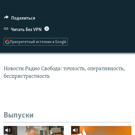
РАСПИСАНИЕ ВЕЩАНИЯ
ПОДПИШИТЕСЬ НА РАССЫЛКУ
Поделиться
Читать без VPN
СОЦИАЛЬНЫЕ СЕТИ
Приоритетный источник в Google
Новости Радио Свобода: точность, оперативность,
Все сайты РСЕ/РС
беспристрастность
Выпуски