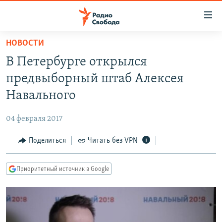
Ссылки
для
упрощенного
НОВОСТИ
ПРОГРАММЫ
доступа
В Петербурге открылся
ПОДКАСТЫ
Вернуться
предвыборный штаб Алексея
к
АВТОРСКИЕ ПРОЕКТЫ
Навального
основному
ЦИТАТЫ СВОБОДЫ
содержанию
04 февраля 2017
Вернутся
МНЕНИЯ
к
Поделиться
Читать без VPN
КУЛЬТУРА
главной
навигации
IDEL.РЕАЛИИ
Приоритетный источник в Google
Вернутся
КАВКАЗ.РЕАЛИИ
к
СЕВЕР.РЕАЛИИ
поиску
СИБИРЬ.РЕАЛИИ